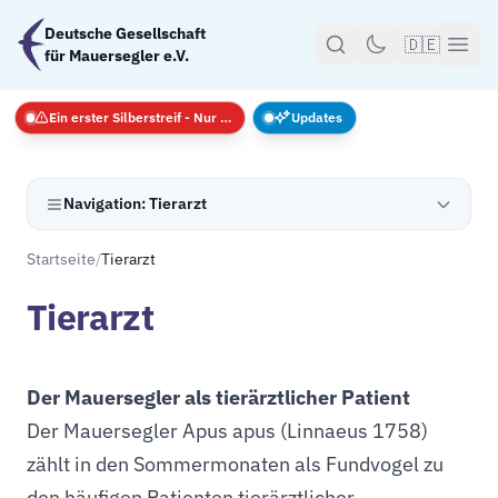
Zum Hauptinhalt springen
Deutsche Gesellschaft
🇩🇪
für Mauersegler e.V.
Ein erster Silberstreif - Nur Notfälle
Updates
Navigation: Tierarzt
Startseite
/
Tierarzt
Tierarzt
Der Mauersegler als tierärztlicher Patient
Der Mauersegler Apus apus (Linnaeus 1758)
zählt in den Sommermonaten als Fundvogel zu
den häufigen Patienten tierärztlicher