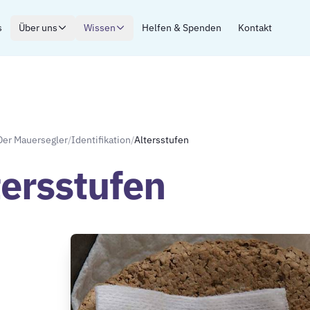
s
Über uns
Wissen
Helfen & Spenden
Kontakt
Der Mauersegler
/
Identifikation
/
Altersstufen
tersstufen