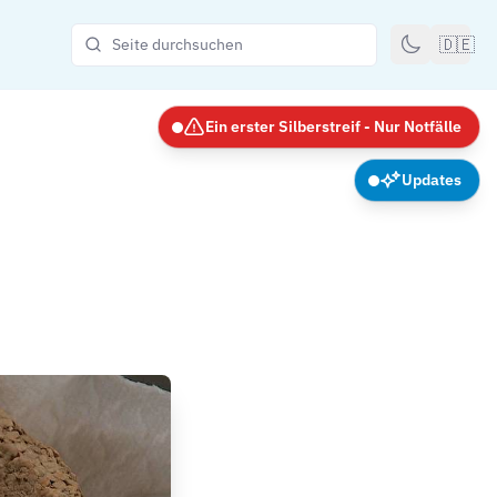
🇩🇪
Ein erster Silberstreif - Nur Notfälle
Updates