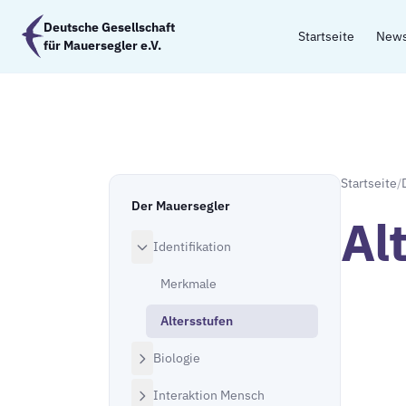
Zum Hauptinhalt springen
Deutsche Gesellschaft
Startseite
New
für Mauersegler e.V.
Startseite
/
Der Mauersegler
Al
Identifikation
Merkmale
Altersstufen
Biologie
Interaktion Mensch