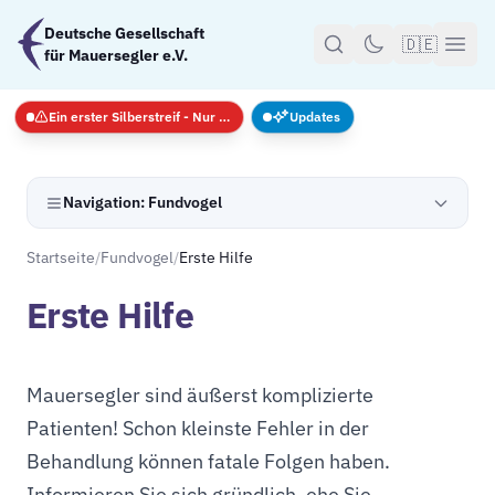
Zum Hauptinhalt springen
Deutsche Gesellschaft
🇩🇪
für Mauersegler e.V.
Ein erster Silberstreif - Nur Notfälle
Updates
Navigation: Fundvogel
Startseite
/
Fundvogel
/
Erste Hilfe
Erste Hilfe
Mauersegler sind äußerst komplizierte
Patienten! Schon kleinste Fehler in der
Behandlung können fatale Folgen haben.
Informieren Sie sich gründlich, ehe Sie