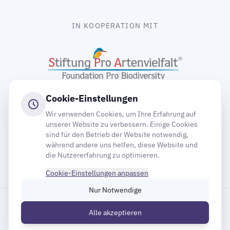
IN KOOPERATION MIT
Cookie-Einstellungen
Wir verwenden Cookies, um Ihre Erfahrung auf
unserer Website zu verbessern. Einige Cookies
sind für den Betrieb der Website notwendig,
gooding
während andere uns helfen, diese Website und
die Nutzererfahrung zu optimieren.
Cookie-Einstellungen anpassen
Nur Notwendige
Impressum
Datenschutz
Cookie-Einstellungen
Alle akzeptieren
Inhaltsverzeichnis
© 2026 Deutsche Gesellschaft für Mauersegler e.V.