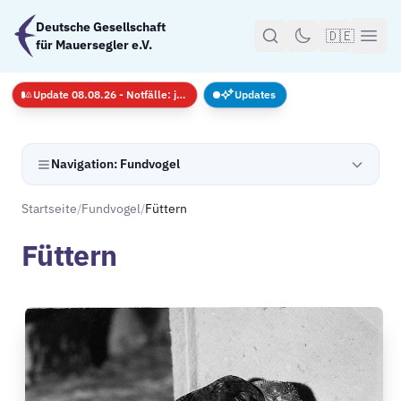
Zum Hauptinhalt springen
Deutsche Gesellschaft
🇩🇪
für Mauersegler e.V.
Update 08.08.26 - Notfälle: jederzeit · GS nur mit Anmeldug
Updates
Navigation: Fundvogel
Startseite
/
Fundvogel
/
Füttern
Füttern