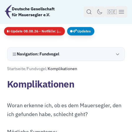
Zum Hauptinhalt springen
Deutsche Gesellschaft
🇩🇪
für Mauersegler e.V.
Update 08.08.26 - Notfälle: jederzeit · GS nur mit Anmeldug
Updates
Navigation: Fundvogel
Startseite
/
Fundvogel
/
Komplikationen
Komplikationen
Woran erkenne ich, ob es dem Mauersegler, den
ich gefunden habe, schlecht geht?
Mögliche Symptome: