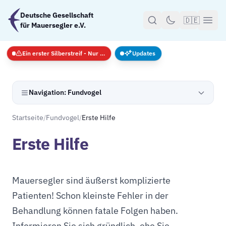
Zum Hauptinhalt springen
Deutsche Gesellschaft
🇩🇪
für Mauersegler e.V.
Ein erster Silberstreif - Nur Notfälle
Updates
Navigation: Fundvogel
Startseite
/
Fundvogel
/
Erste Hilfe
Erste Hilfe
Mauersegler sind äußerst komplizierte
Patienten! Schon kleinste Fehler in der
Behandlung können fatale Folgen haben.
Informieren Sie sich gründlich, ehe Sie