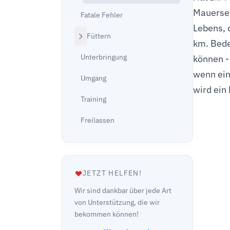
Mauersegl
Fatale Fehler
Lebens, 
Füttern
km. Bede
Unterbringung
können -
wenn ein
Umgang
wird ein
Training
Freilassen
JETZT HELFEN!
Wir sind dankbar über jede Art
von Unterstützung, die wir
bekommen können!