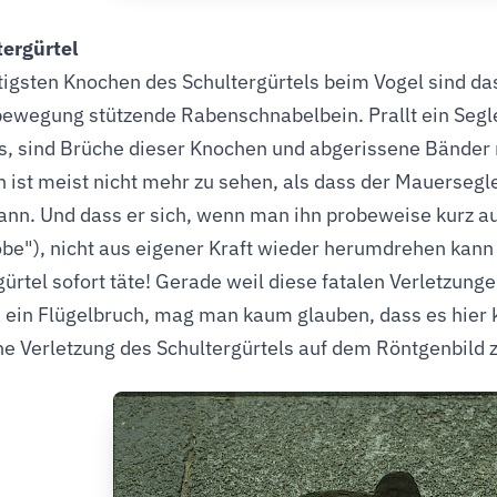
tergürtel
tigsten Knochen des Schultergürtels beim Vogel sind das
bewegung stützende Rabenschnabelbein. Prallt ein Segl
s, sind Brüche dieser Knochen und abgerissene Bänder n
h ist meist nicht mehr zu sehen, als dass der Mauersegle
kann. Und dass er sich, wenn man ihn probeweise kurz a
be"), nicht aus eigener Kraft wieder herumdrehen kann
gürtel sofort täte! Gerade weil diese fatalen Verletzung
 ein Flügelbruch, mag man kaum glauben, dass es hier k
ne Verletzung des Schultergürtels auf dem Röntgenbild 