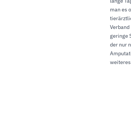
lange Ta
man es o
tierärzt
Verband 
geringe 
der nur 
Amputati
weiteres