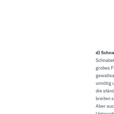
d) Schna
Schnabel
grobes F
gewaltsa
unnötig 
die stän
breiten 
Aber auc
Untersch