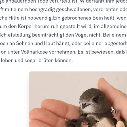
ge andauernden Tode verurteilt ist. Widerfährt ihm jedo
ft mit einem hochgradig geschwollenen, verdrehten ode
liche Hilfe ist notwendig.Ein gebrochenes Bein heilt, we
um den Körper herum ruhiggestellt wird, im allgemein
Schiefstellung beeinträchtigt den Vogel nicht. Bei eine
noch an Sehnen und Haut hängt, oder bei einer abgestor
on unter Vollnarkose vornehmen. Es ist bewiesen, daß
 leben und sogar brüten können.