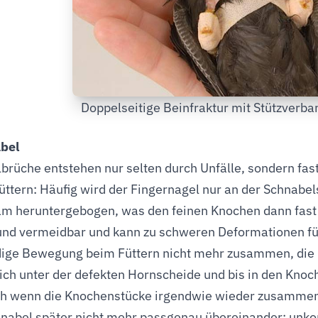
Doppelseitige Beinfraktur mit Stützverb
bel
brüche entstehen nur selten durch Unfälle, sondern fas
üttern: Häufig wird der Fingernagel nur an der Schnabe
m heruntergebogen, was den feinen Knochen dann fast i
und vermeidbar und kann zu schweren Deformationen füh
dige Bewegung beim Füttern nicht mehr zusammen, die 
sich unter der defekten Hornscheide und bis in den Knoch
h wenn die Knochenstücke irgendwie wieder zusammen
nabel später nicht mehr passgenau übereinander; unko