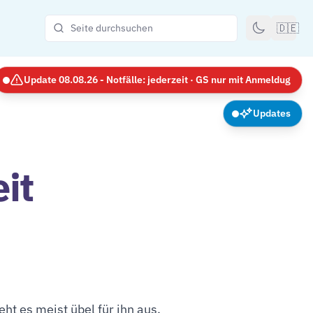
🇩🇪
Update 08.08.26 - Notfälle: jederzeit · GS nur mit Anmeldug
Updates
it
ht es meist übel für ihn aus.