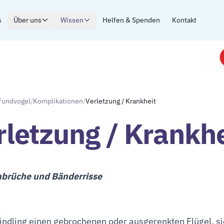
s
Über uns
Wissen
Helfen & Spenden
Kontakt
Fundvogel
/
Komplikationen
/
Verletzung / Krankheit
rletzung / Krankhe
brüche und Bänderrisse
Findling einen gebrochenen oder ausgerenkten Flügel, sie