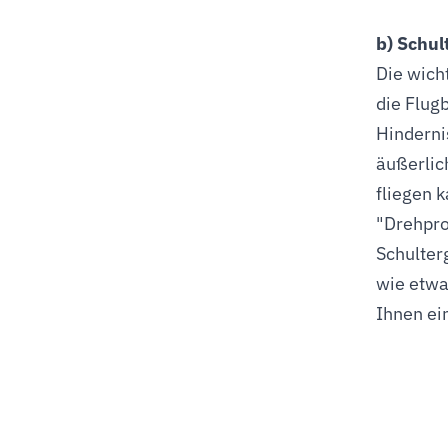
b) Schul
Die wich
die Flug
Hinderni
äußerlic
fliegen 
"Drehpro
Schulter
wie etwa
Ihnen ei